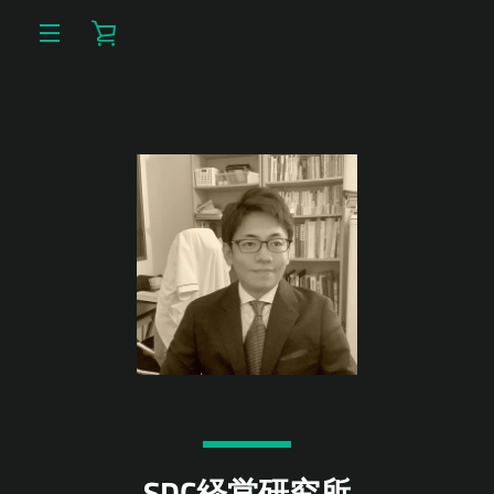
コ
カ
ン
テ
メ
ン
ー
ツ
ニ
に
ト
ス
ュ
キ
を
ッ
ー
プ
す
見
る
る
SDC経営研究所