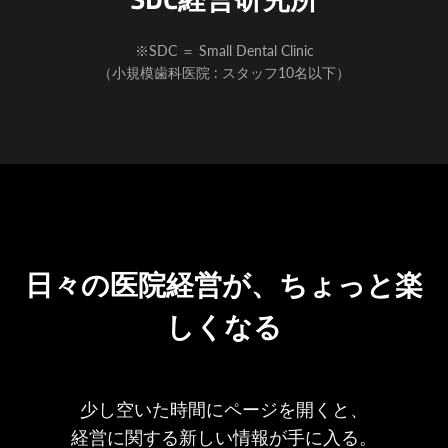
Facebook
※SDC ＝ Small Dental Clinic
（小規模歯科医院 : スタッフ10名以下）
も
う
一
度
日々の医院経営が、ちょっと楽
検
しくなる
索
す
少し空いた時間にページを開くと、
経営に関する新しい情報が手に入る。